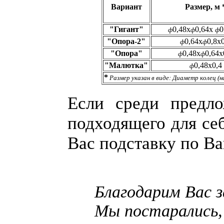
Вариант
Размер, м
"Гигант"
0,48х
0,64х
0
ф
ф
ф
"Опора-2"
0,64х
0,8х
ф
ф
"Опора"
0,48х
0,64х
ф
ф
"Малютка"
0,48х0,4
ф
*
Размер указан в виде: Диаметр колец (н
Если среди предл
подходящего для се
Вас подставку по В
Благодарим Вас за 
Мы постарались, чт